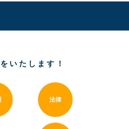
トをいたします！
護
法律