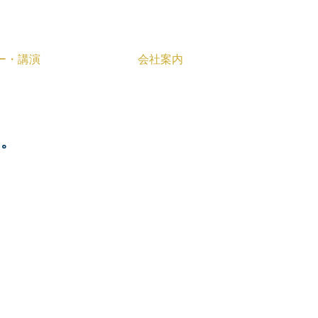
ー・講演
会社案内
人事評価制度策定
リーフレット
葬儀アプローチツール作成支援
封筒
た。
ロゴマーク
シール
複写式伝票
オリジナルクリアファイル