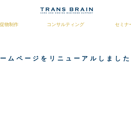
促物制作
コンサルティング
セミナ
ブランディング支援
会社案内
葬儀プラン最適化支援
パンフレット
経営計画策定支援
名刺
ショップカード
定期支援
ームページをリニューアルしまし
伝票
のぼり
似顔絵
ノベルティ
セミナーツール
FUNERAL HOW TO
事前相談シート
オリジナルマッチ
ューネラルインフォメーション