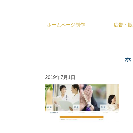
ホームページ制作
広告・販
広告・販促計画の策定
チラシ
施設開設支援
ポスター
ホ
ポケットフォルダ
地図
2019年7月1日
エンディングノート
社名シール
ポケットティッシュ
フ