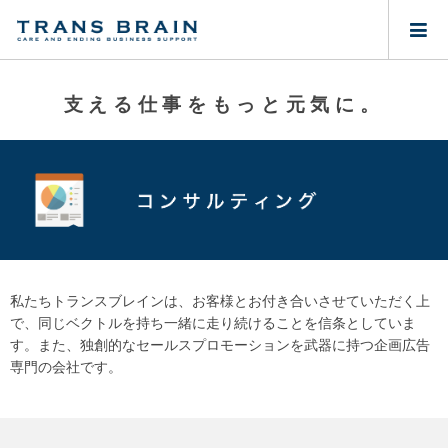
支
え
る
仕
事
を
も
っ
と
元
気
に
。
私たちトランスブレインは、お客様とお付き合いさせていただく上
で、同じベクトルを持ち一緒に走り続けることを信条としていま
す。また、独創的なセールスプロモーションを武器に持つ企画広告
専門の会社です。