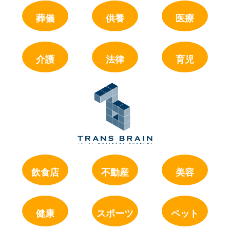
葬儀
供養
医療
介護
法律
育児
飲食店
不動産
美容
健康
スポーツ
ペット