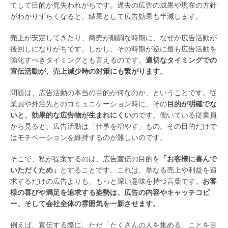
てして目的が見失われがちです。過去の広告の成果や現在の方針
がわかりずらくなると、結果として広告効果も半減します。
売上が安定してきたり、商売が順調な時期に、なぜか広告活動が
後回しになりがちです。しかし、その時期が逆に最も広告活動を
強化すべきタイミングとも言えるのです。
適切なタイミングでの
宣伝活動が、売上減少時の対策にも繋がります。
問題は、広告活動の本当の目的が何なのか、ということです。従
業員や外注先とのコミュニケーション時に、その
目的が明確でな
いと、効果的な広告物が生まれにくい
のです。働いている従業員
から見ると、広告活動は「仕事を増やす」もの。その目的だけで
はモチベーションを維持するのが難しいのです。
そこで、私が提案するのは、広告宣伝の目的を
「お客様に喜んで
いただくため」
とすることです。これは、単なる売上や利益を追
求するだけの広告よりも、もっと深い意味を持つ言葉です。
お客
様の喜びや満足を追求する姿勢は、広告の内容やキャッチコピ
ー、そして会社全体の雰囲気を一新させます。
例えば、宣伝する際に、ただ「たくさんの人を集める」ことを目