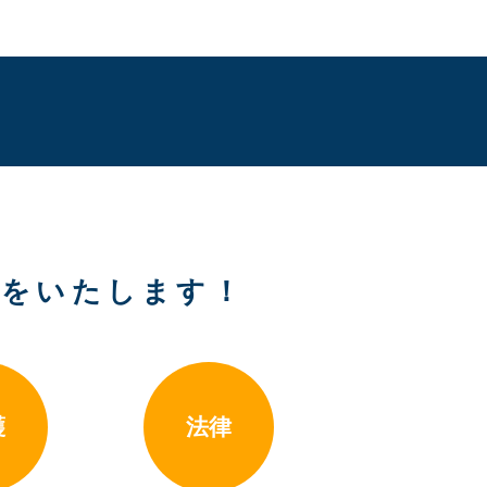
トをいたします！
護
法律