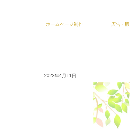
ホームページ制作
広告・販
広告・販促計画の策定
チラシ
施設開設支援
ポスター
ポケットフォルダ
地図
2022年4月11日
エンディングノート
社名シール
ポケットティッシュ
フ