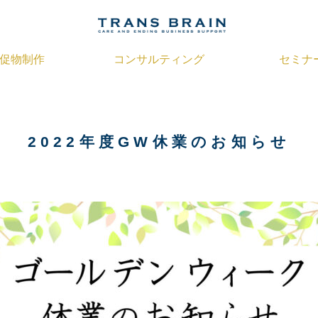
促物制作
コンサルティング
セミナ
ブランディング支援
会社案内
葬儀プラン最適化支援
パンフレット
経営計画策定支援
名刺
ショップカード
定期支援
2022年度GW休業のお知らせ
伝票
のぼり
似顔絵
ノベルティ
セミナーツール
FUNERAL HOW TO
事前相談シート
オリジナルマッチ
ューネラルインフォメーション