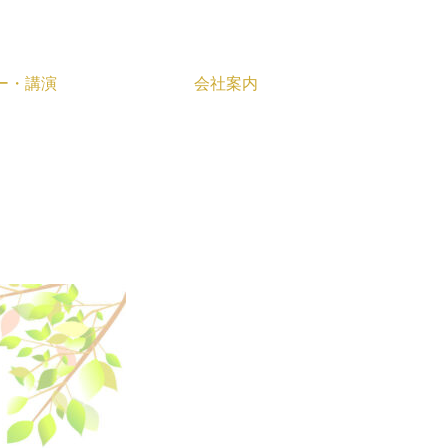
ー・講演
会社案内
人事評価制度策定
リーフレット
葬儀アプローチツール作成支援
封筒
ロゴマーク
シール
複写式伝票
オリジナルクリアファイル