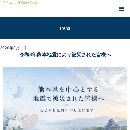
投
1
2
3
4
…
9
Next Page
稿
の
ペ
trans
ー
ジ
2026年8月1日
送
令和8年熊本地震により被災された皆様へ
り