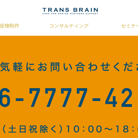
促物制作
コンサルティング
セミナ
ブランディング支援
会社案内
葬儀プラン最適化支援
パンフレット
経営計画策定支援
名刺
ショップカード
定期支援
伝票
のぼり
似顔絵
ノベルティ
セミナーツール
FUNERAL HOW TO
事前相談シート
オリジナルマッチ
ューネラルインフォメーション