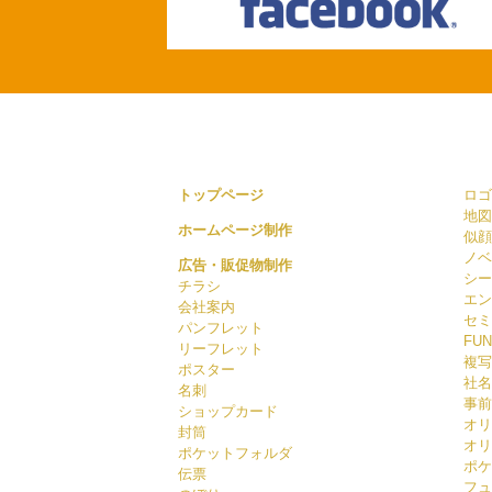
トップページ
ロゴ
地図
ホームページ制作
似顔
ノベ
広告・販促物制作
シー
チラシ
エン
会社案内
セミ
パンフレット
FUN
リーフレット
複写
ポスター
社名
名刺
事前
ショップカード
オリ
封筒
オリ
ポケットフォルダ
ポケ
伝票
フュ