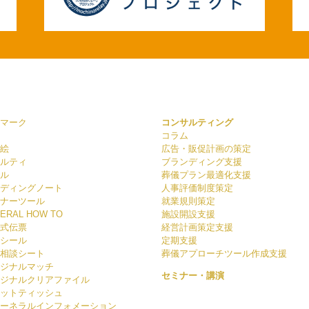
マーク
コンサルティング
コラム
絵
広告・販促計画の策定
ルティ
ブランディング支援
ル
葬儀プラン最適化支援
ディングノート
人事評価制度策定
ナーツール
就業規則策定
ERAL HOW TO
施設開設支援
式伝票
経営計画策定支援
シール
定期支援
相談シート
葬儀アプローチツール作成支援
ジナルマッチ
セミナー・講演
ジナルクリアファイル
ットティッシュ
ーネラルインフォメーション