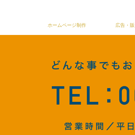
ホームページ制作
広告・販
広告・販促計画の策定
チラシ
施設開設支援
ポスター
ポケットフォルダ
地図
エンディングノート
社名シール
ポケットティッシュ
フ